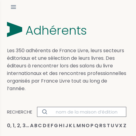
Adhérents
Les 350 adhérents de France Livre, leurs secteurs
éditoriaux et une sélection de leurs livres. Des
éditeurs à rencontrer lors des salons du livre
internationaux et des rencontres professionnelles
organisés par France Livre tout au long de
l’année.
RECHERCHE
0, 1, 2, 3...
A
B
C
D
E
F
G
H
I
J
K
L
M
N
O
P
Q
R
S
T
U
V
X
Z