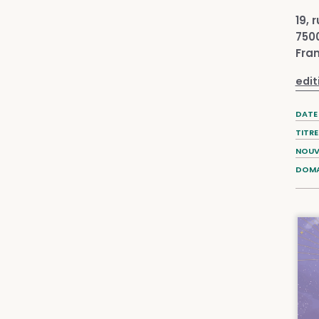
19, 
7500
Fra
edi
DATE
TITR
NOUV
DOMA