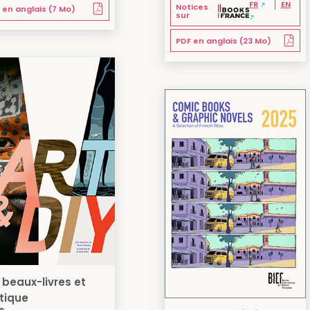
FR
EN
Notices
 en anglais (7 Mo)
sur
PDF en anglais (23 Mo)
, beaux-livres et
tique