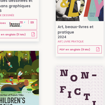
des dessinées et
ans graphiques
6
E DESSINÉE
FR
EN
ices
Art, beaux-livres et
pratique
 en anglais (11 Mo)
2024
ART, LIVRE PRATIQUE
PDF en anglais (9 Mo)