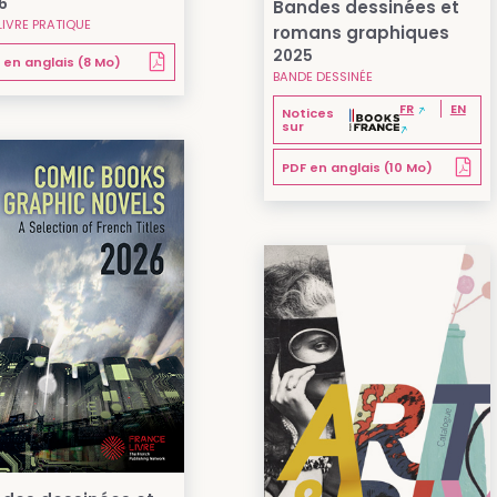
6
Bandes dessinées et
LIVRE PRATIQUE
romans graphiques
2025
 en anglais (8 Mo)
BANDE DESSINÉE
FR
EN
Notices
sur
PDF en anglais (10 Mo)