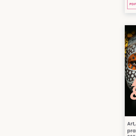
PDF
Art
pra