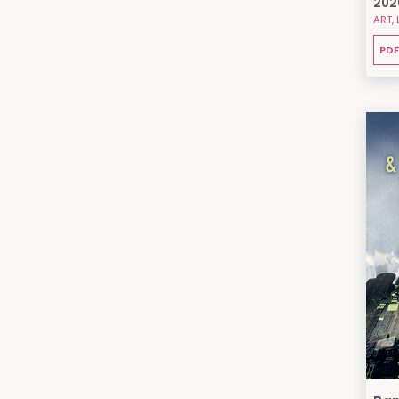
202
ART, 
PDF