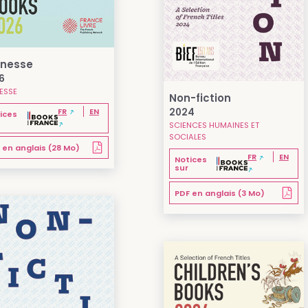
nesse
6
ESSE
Non-fiction
2024
FR
EN
ices
SCIENCES HUMAINES ET
SOCIALES
 en anglais (28 Mo)
FR
EN
Notices
sur
PDF en anglais (3 Mo)