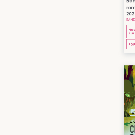
Ban
rom
202
BAND
Not
sur
PDF