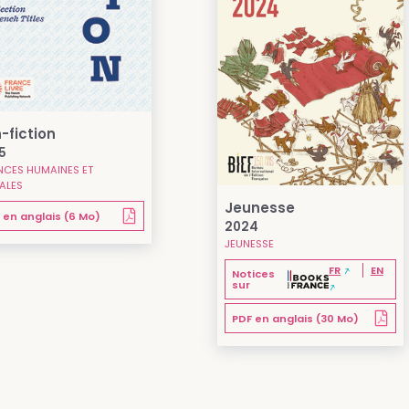
-fiction
5
NCES HUMAINES ET
ALES
Jeunesse
 en anglais (6 Mo)
2024
JEUNESSE
FR
EN
Notices
sur
PDF en anglais (30 Mo)