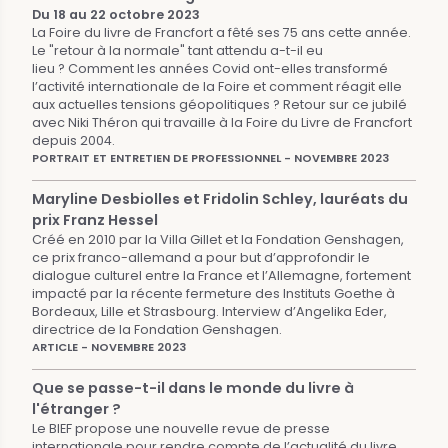
Du 18 au 22 octobre 2023
La Foire du livre de Francfort a fêté ses 75 ans cette année.
Le "retour à la normale" tant attendu a-t-il eu
lieu ? Comment les années Covid ont-elles transformé
l’activité internationale de la Foire et comment réagit elle
aux actuelles tensions géopolitiques ? Retour sur ce jubilé
avec Niki Théron qui travaille à la Foire du Livre de Francfort
depuis 2004.
PORTRAIT ET ENTRETIEN DE PROFESSIONNEL - NOVEMBRE 2023
Maryline Desbiolles et Fridolin Schley, lauréats du
prix Franz Hessel
Créé en 2010 par la Villa Gillet et la Fondation Genshagen,
ce prix franco-allemand a pour but d’approfondir le
dialogue culturel entre la France et l’Allemagne, fortement
impacté par la récente fermeture des Instituts Goethe à
Bordeaux, Lille et Strasbourg. Interview d’Angelika Eder,
directrice de la Fondation Genshagen.
ARTICLE - NOVEMBRE 2023
Que se passe-t-il dans le monde du livre à
l'étranger ?
Le BIEF propose une nouvelle revue de presse
internationale pour rendre compte de l’actualité du livre