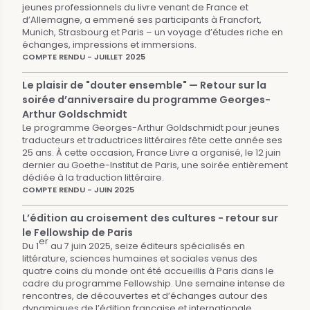
jeunes professionnels du livre venant de France et
d’Allemagne, a emmené ses participants à Francfort,
Munich, Strasbourg et Paris – un voyage d’études riche en
échanges, impressions et immersions.
COMPTE RENDU - JUILLET 2025
Le plaisir de "douter ensemble" — Retour sur la
soirée d’anniversaire du programme Georges-
Arthur Goldschmidt
Le programme Georges-Arthur Goldschmidt pour jeunes
traducteurs et traductrices littéraires fête cette année ses
25 ans. À cette occasion, France Livre a organisé, le 12 juin
dernier au Goethe-Institut de Paris, une soirée entièrement
dédiée à la traduction littéraire.
COMPTE RENDU - JUIN 2025
L’édition au croisement des cultures - retour sur
le Fellowship de Paris
er
Du 1
au 7 juin 2025, seize éditeurs spécialisés en
littérature, sciences humaines et sociales venus des
quatre coins du monde ont été accueillis à Paris dans le
cadre du programme Fellowship. Une semaine intense de
rencontres, de découvertes et d’échanges autour des
dynamiques de l’édition française et internationale.