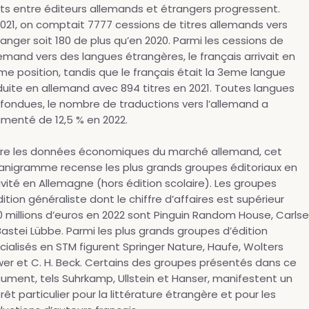
its entre éditeurs allemands et étrangers progressent.
2021, on comptait 7777 cessions de titres allemands vers
tranger soit 180 de plus qu’en 2020. Parmi les cessions de
llemand vers des langues étrangères, le français arrivait en
me position, tandis que le français était la 3eme langue
duite en allemand avec 894 titres en 2021. Toutes langues
fondues, le nombre de traductions vers l’allemand a
menté de 12,5 % en 2022.
re les données économiques du marché allemand, cet
anigramme recense les plus grands groupes éditoriaux en
ivité en Allemagne (hors édition scolaire). Les groupes
ition généraliste dont le chiffre d’affaires est supérieur
0 millions d’euros en 2022 sont Pinguin Random House, Carls
Bastei Lübbe. Parmi les plus grands groupes d’édition
cialisés en STM figurent Springer Nature, Haufe, Wolters
wer et C. H. Beck. Certains des groupes présentés dans ce
ument, tels Suhrkamp, Ullstein et Hanser, manifestent un
rêt particulier pour la littérature étrangère et pour les