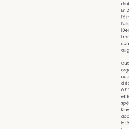
dro
En 
l’é
l’a
10e
tra
con
aug
Out
org
act
d’éd
à 9
et 
spé
Klu
doc
inté