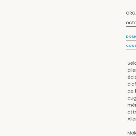
ORG
oct
DOMA
CONT
Selo
all
édi
d’af
de 
aug
mêm
attr
All
Mal