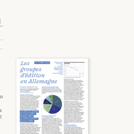
la
s
7.