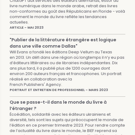
ChatGPT aux services des éditeurs allemands, essor du
livre numérique dans le monde arabe, retrait des livres
non-conformes au goût des Républicains en Floride - voilà
comment le monde du livre reflète les tendances
actuelles.
ARTICLE - MAI 2023
"Publier de la littérature étrangère est logique
dans une ville comme Dallas"
Will Evans a fondé les éditions Deep Vellum au Texas
en 2013. Un défi dans une région où longtemps il n’y eu pas
d’éditeurs littéraires ou de librairies indépendantes. Dix
ans plus tard, il a publié plus de 1200 ouvrages dont
environ 200 auteurs français et francophones. Un portrait
réalisé en collaboration avec la
French Publishers' Agency.
PORTRAIT ET ENTRETIEN DE PROFESSIONNEL - MARS 2023
Que se passe-t-il dans le monde du livre à
l’étranger ?
Écoédition, solidarité avec les éditeurs ukrainiens et
diversité, tels sont les sujets qui préoccupent le monde de
l’édition en ce premier trimestre 2023. Pour rendre compte
de l’actualité du livre dans le monde, le BIEF reprend sa