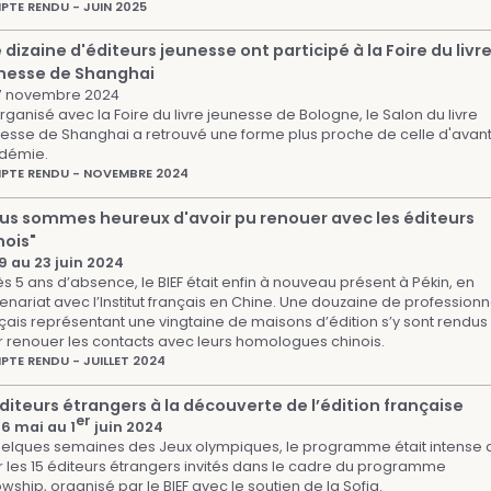
TE RENDU - JUIN 2025
 dizaine d'éditeurs jeunesse ont participé à la Foire du livr
nesse de Shanghai
17 novembre 2024
ganisé avec la Foire du livre jeunesse de Bologne, le Salon du livre
esse de Shanghai a retrouvé une forme plus proche de celle d'avant
démie.
PTE RENDU - NOVEMBRE 2024
us sommes heureux d'avoir pu renouer avec les éditeurs
nois"
9 au 23 juin 2024
s 5 ans d’absence, le BIEF était enfin à nouveau présent à Pékin, en
enariat avec l’Institut français en Chine. Une douzaine de professionn
çais représentant une vingtaine de maisons d’édition s’y sont rendus
 renouer les contacts avec leurs homologues chinois.
TE RENDU - JUILLET 2024
éditeurs étrangers à la découverte de l’édition française
er
6 mai au 1
juin 2024
elques semaines des Jeux olympiques, le programme était intense 
 les 15 éditeurs étrangers invités dans le cadre du programme
owship, organisé par le BIEF avec le soutien de la Sofia.