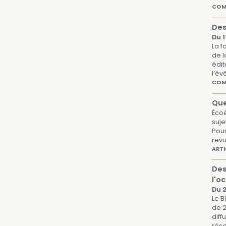
COMP
Des
Du 
La f
de l
édit
l’év
COMP
Que
Écoé
suje
Pour
revu
ARTI
Des
l'o
Du 
Le B
de 2
diff
rése