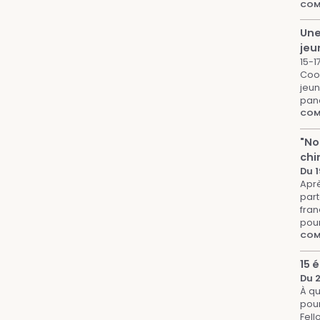
COMP
Une
jeu
15-
Coor
jeun
pan
COM
"No
chi
Du 1
Aprè
part
fran
pour
COMP
15 
Du 2
À qu
pour
Fell