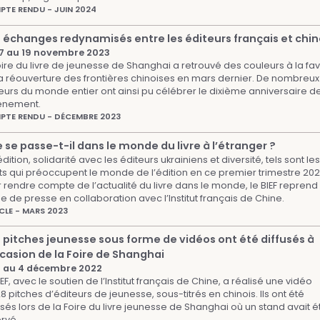
TE RENDU - JUIN 2024
 échanges redynamisés entre les éditeurs français et chin
17 au 19 novembre 2023
oire du livre de jeunesse de Shanghai a retrouvé des couleurs à la fa
a réouverture des frontières chinoises en mars dernier. De nombreux
eurs du monde entier ont ainsi pu célébrer le dixième anniversaire d
énement.
TE RENDU - DÉCEMBRE 2023
 se passe-t-il dans le monde du livre à l’étranger ?
dition, solidarité avec les éditeurs ukrainiens et diversité, tels sont les
ts qui préoccupent le monde de l’édition en ce premier trimestre 202
 rendre compte de l’actualité du livre dans le monde, le BIEF reprend
e de presse en collaboration avec l’Institut français de Chine.
CLE - MARS 2023
 pitches jeunesse sous forme de vidéos ont été diffusés à
ccasion de la Foire de Shanghai
2 au 4 décembre 2022
IEF, avec le soutien de l’Institut français de Chine, a réalisé une vidéo
8 pitches d’éditeurs de jeunesse, sous-titrés en chinois. Ils ont été
usés lors de la Foire du livre jeunesse de Shanghai où un stand avait é
rvé.