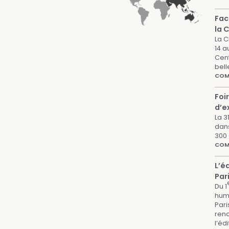
Fac
la 
La C
14 a
Cent
bell
COMP
Foi
d’e
La 3
dans
300 
COMP
L’é
Par
Du 1
huma
Pari
renc
l’éd