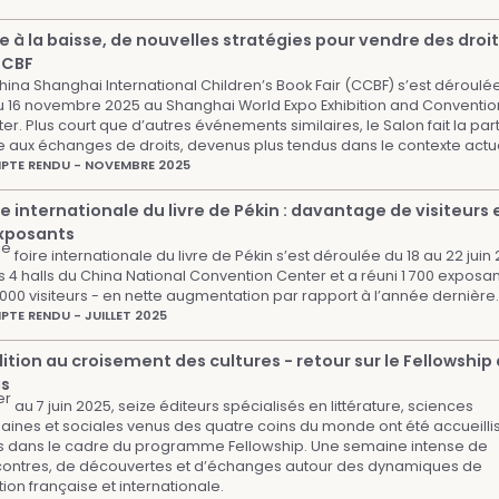
e à la baisse, de nouvelles stratégies pour vendre des droit
CCBF
hina Shanghai International Children’s Book Fair (CCBF) s’est déroulé
u 16 novembre 2025 au Shanghai World Expo Exhibition and Conventio
er. Plus court que d’autres événements similaires, le Salon fait la par
e aux échanges de droits, devenus plus tendus dans le contexte actue
TE RENDU - NOVEMBRE 2025
re internationale du livre de Pékin : davantage de visiteurs 
xposants
e
1
foire internationale du livre de Pékin s’est déroulée du 18 au 22 juin
 4 halls du China National Convention Center et a réuni 1 700 exposan
000 visiteurs - en nette augmentation par rapport à l’année dernière
TE RENDU - JUILLET 2025
dition au croisement des cultures - retour sur le Fellowship
is
er
au 7 juin 2025, seize éditeurs spécialisés en littérature, sciences
ines et sociales venus des quatre coins du monde ont été accueilli
s dans le cadre du programme Fellowship. Une semaine intense de
ontres, de découvertes et d’échanges autour des dynamiques de
ition française et internationale.