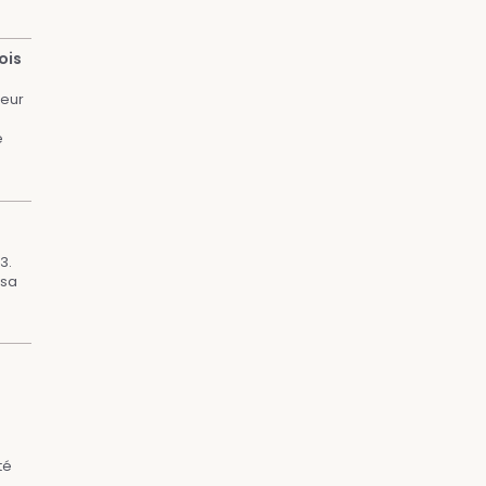
ois
veur
e
3.
 sa
té