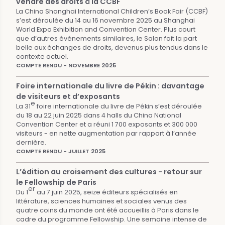
vendre des droits à la CCBF
La China Shanghai International Children’s Book Fair (CCBF)
s’est déroulée du 14 au 16 novembre 2025 au Shanghai
World Expo Exhibition and Convention Center. Plus court
que d’autres événements similaires, le Salon fait la part
belle aux échanges de droits, devenus plus tendus dans le
contexte actuel.
COMPTE RENDU - NOVEMBRE 2025
Foire internationale du livre de Pékin : davantage
de visiteurs et d’exposants
e
La 31
foire internationale du livre de Pékin s’est déroulée
du 18 au 22 juin 2025 dans 4 halls du China National
Convention Center et a réuni 1 700 exposants et 300 000
visiteurs - en nette augmentation par rapport à l’année
dernière.
COMPTE RENDU - JUILLET 2025
L’édition au croisement des cultures - retour sur
le Fellowship de Paris
er
Du 1
au 7 juin 2025, seize éditeurs spécialisés en
littérature, sciences humaines et sociales venus des
quatre coins du monde ont été accueillis à Paris dans le
cadre du programme Fellowship. Une semaine intense de