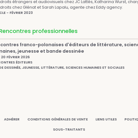
droits étrangers et audiovisuels chez JC Lattès, Katharina Wurst, cha
droits chez Glénat et Sarah Lapalu, agente chez Eddy agency.
CLE - FÉVRIER 2023
Rencontres professionnelles
contres franco-polonaises d'éditeurs de littérature, scien
aines, jeunesse et bande dessinée
20 FÉVRIER 2026
ONTRES ÉDITEURS
E DESSINÉE, JEUNESSE, LITTÉRATURE, SCIENCES HUMAINES ET SOCIALES
ADHÉRER
CONDITIONS GÉNÉRALES DE VENTE
LIENS UTILES
POLITI
SOUS-TRAITANTS