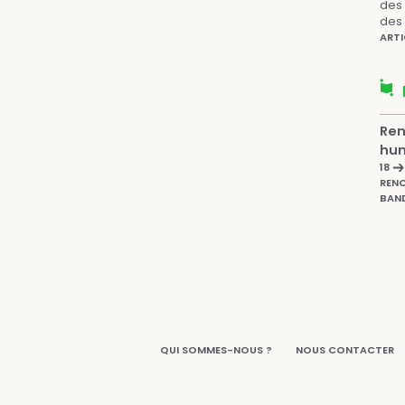
des 
des 
ARTI
Ren
hum
18
RENC
BAND
QUI SOMMES-NOUS ?
NOUS CONTACTER