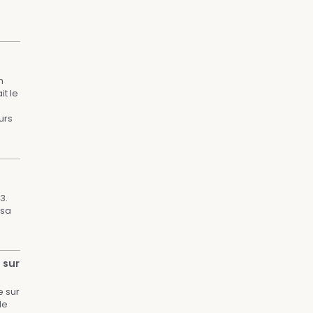
n
t le
urs
3.
 sa
 sur
e sur
le