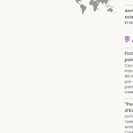
Ann
sci
ÉTUD
Fic
pol
Ces 
fran
86 m
par 
part
COMP
"Po
d’E
La F
l’ex
embl
Cor