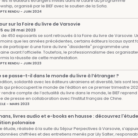
 les 15 éditeurs étrangers invités dans le cadre du programme
owship, organisé par le BIEF avec le soutien de la Sofia.
TE RENDU - JUIN 2024
our sur la Foire du livre de Varsovie
25 au 28 mai 2023
 de 450 exposants se sont retrouvés à la Foire du livre de Varsovie. U
moins que les années précédentes, certains éditeurs locaux ayant fai
x de participer à une foire du livre "dissidente" programmée une
ine avant l’officielle. Toutefois, le professionnalisme des organisate
rmis la réussite de cette manifestation.
TE RENDU - JUIN 2023
 se passe-t-il dans le monde du livre à l’étranger ?
dition, solidarité avec les éditeurs ukrainiens et diversité, tels sont les
ts qui préoccupent le monde de l’édition en ce premier trimestre 202
 rendre compte de l’actualité du livre dans le monde, le BIEF reprend
e de presse en collaboration avec l’Institut français de Chine.
CLE - MARS 2023
ans, livres audio et e-books en hausse : découvrez l'étude
dition polonaise
e étude, réalisée à la suite du Séjour Perpectives à Varsovie, s’appui
données chiffrées et des entretiens menés par Lily Salter, responsab