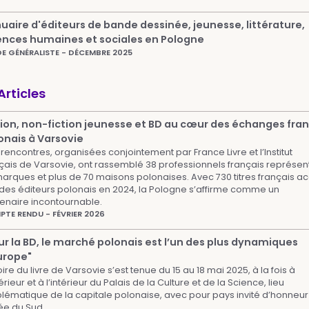
uaire d'éditeurs de bande dessinée, jeunesse, littérature,
ences humaines et sociales en Pologne
E GÉNÉRALISTE - DÉCEMBRE 2025
Articles
tion, non-fiction jeunesse et BD au cœur des échanges fra
onais à Varsovie
rencontres, organisées conjointement par France Livre et l’Institut
çais de Varsovie, ont rassemblé 38 professionnels français représen
arques et plus de 70 maisons polonaises. Avec 730 titres français ac
des éditeurs polonais en 2024, la Pologne s’affirme comme un
enaire incontournable.
TE RENDU - FÉVRIER 2026
ur la BD, le marché polonais est l’un des plus dynamiques
urope"
oire du livre de Varsovie s’est tenue du 15 au 18 mai 2025, à la fois à
térieur et à l’intérieur du Palais de la Culture et de la Science, lieu
ématique de la capitale polonaise, avec pour pays invité d’honneur
ée du Sud.