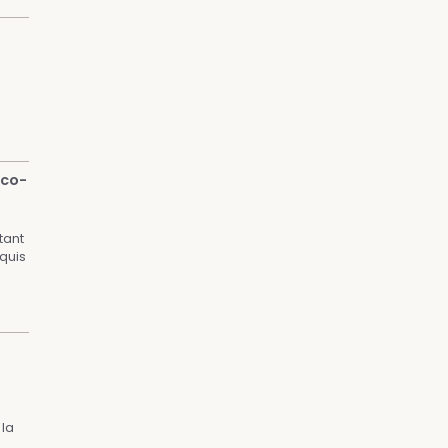
nco-
tant
quis
 la