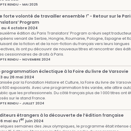
TE RENDU - MAI 2025
e forte volonté de travailler ensemble !" - Retour sur le Pari
nslators’ Program
2 au 4 octobre 2024
euxième édition du Paris Translators’ Program a réuni sept traducteu
péens venant de Serbie, Hongrie, Roumanie, Pologne, Espagne et Ital
uisant de la fiction et de la non-fiction du français vers leurs langues
ectives, ils ont pu découvrir de nouveaux titres et rencontrer des édi
es cessionnaires de droits à Paris.
PTE RENDU - NOVEMBRE 2024
 programmation éclectique à la Foire du livre de Varsovie
23 au 26 mai 2024
nisée par la Fondation Histoire et Culture, la Foire du livre de Varsovi
i 600 exposants. Avec une programmation très variée, elle attire aut
ublic que les professionnels. Du côté français plus de 1 000 titres ont é
sés sur le stand France.
TE RENDU - JUILLET 2024
éditeurs étrangers à la découverte de l’édition française
er
6 mai au 1
juin 2024
elques semaines des Jeux olympiques, le programme était intense 