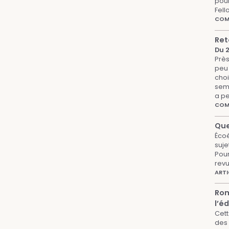
pour
Fell
COMP
Ret
Du 
Près
peu 
choi
sema
a pe
COMP
Que
Écoé
suje
Pour
revu
ARTI
Rom
l’é
Cett
des 