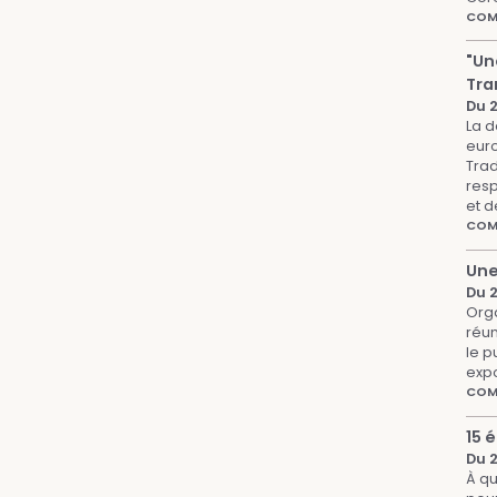
COMP
"Un
Tra
Du 
La d
euro
Trad
resp
et d
COM
Une
Du 
Orga
réun
le p
expo
COMP
15 
Du 2
À qu