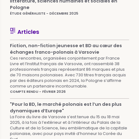
littérature, sciences humaines et sociales en
Pologne
ÉTUDE GÉNÉRALISTE - DÉCEMBRE 2025
Articles
Fiction, non-fiction jeunesse et BD au cœur des
échanges franco-polonais à Varsovie
Ces rencontres, organisées conjointement par France
Livre et l’Institut français de Varsovie, ont rassemblé 38
professionnels français représentant 86 marques et plus
de 70 maisons polonaises. Avec 730 titres français acquis
par des éditeurs polonais en 2024, la Pologne s’affirme
comme un partenaire incontournable.
COMPTE RENDU - FÉVRIER 2026
"Pour la BD, le marché polonais est l’un des plus
dynamiques d’Europe"
La Foire du livre de Varsovie s’est tenue du 15 au 18 mai
2025, à la fois à l’extérieur et à l’intérieur du Palais de la
Culture et de la Science, lieu emblématique de la capitale
polonaise, avec pour pays invité d’honneur la Corée du