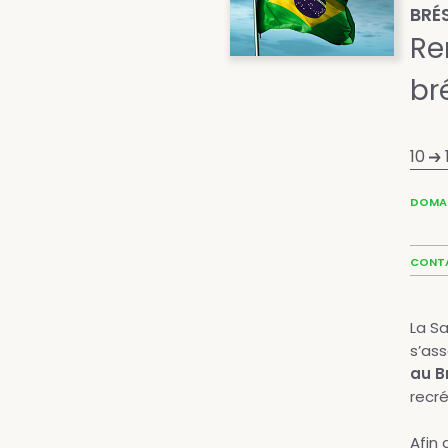
BRÉS
Re
br
10
DOMAI
CONT
La Sa
s’as
au Br
recré
Afin 