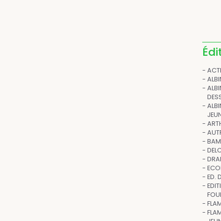
Édi
ACT
ALBI
ALB
DESS
ALBI
JEU
ART
AUT
BA
DEL
DRA
ECOL
ED. 
EDIT
FOU
FLA
FLA