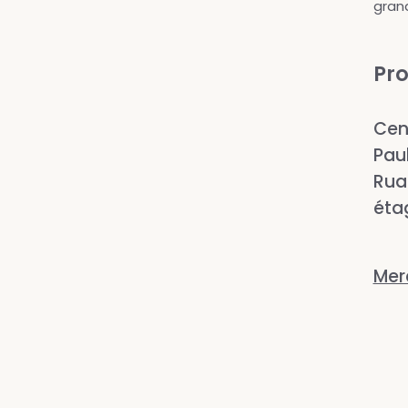
grand
Pr
Cen
Pau
Rua 
éta
Mer