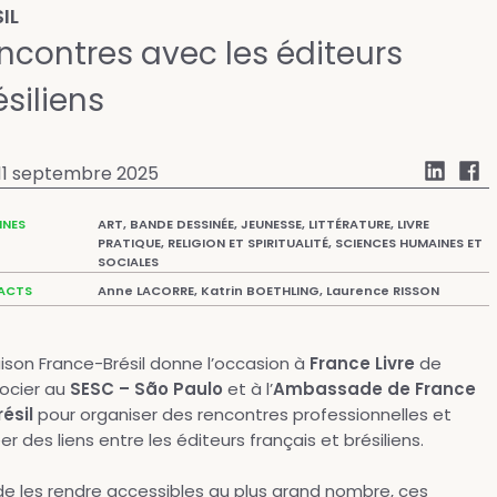
IL
ncontres avec les éditeurs
ésiliens
11 septembre 2025
NES
ART, BANDE DESSINÉE, JEUNESSE, LITTÉRATURE, LIVRE
PRATIQUE, RELIGION ET SPIRITUALITÉ, SCIENCES HUMAINES ET
SOCIALES
ACTS
Anne LACORRE, Katrin BOETHLING, Laurence RISSON
ison France-Brésil donne l’occasion à
France Livre
de
socier au
SESC – São Paulo
et à l’
Ambassade de France
ésil
pour organiser des rencontres professionnelles et
er des liens entre les éditeurs français et brésiliens.
de les rendre accessibles au plus grand nombre, ces