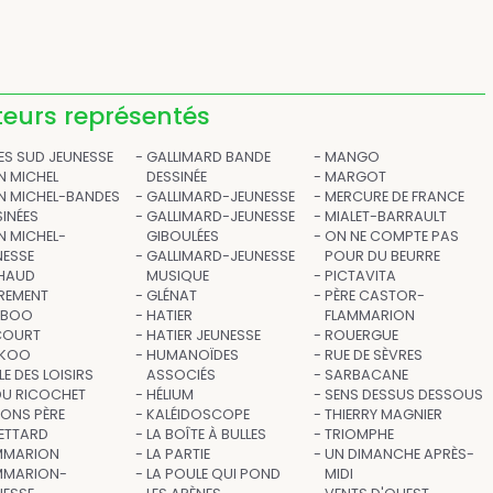
teurs représentés
ES SUD JEUNESSE
GALLIMARD BANDE
MANGO
N MICHEL
DESSINÉE
MARGOT
IN MICHEL-BANDES
GALLIMARD-JEUNESSE
MERCURE DE FRANCE
INÉES
GALLIMARD-JEUNESSE
MIALET-BARRAULT
N MICHEL-
GIBOULÉES
ON NE COMPTE PAS
NESSE
GALLIMARD-JEUNESSE
POUR DU BEURRE
HAUD
MUSIQUE
PICTAVITA
REMENT
GLÉNAT
PÈRE CASTOR-
MBOO
HATIER
FLAMMARION
COURT
HATIER JEUNESSE
ROUERGUE
KOO
HUMANOÏDES
RUE DE SÈVRES
E DES LOISIRS
ASSOCIÉS
SARBACANE
DU RICOCHET
HÉLIUM
SENS DESSUS DESSOUS
IONS PÈRE
KALÉIDOSCOPE
THIERRY MAGNIER
ETTARD
LA BOÎTE À BULLES
TRIOMPHE
MMARION
LA PARTIE
UN DIMANCHE APRÈS-
MMARION-
LA POULE QUI POND
MIDI