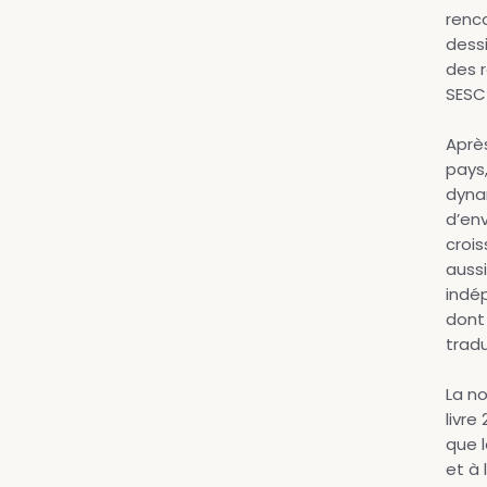
renco
dessi
des r
SESC
Après
pays,
dyna
d’env
crois
auss
indép
dont 
trad
La n
livre
que l
et à 