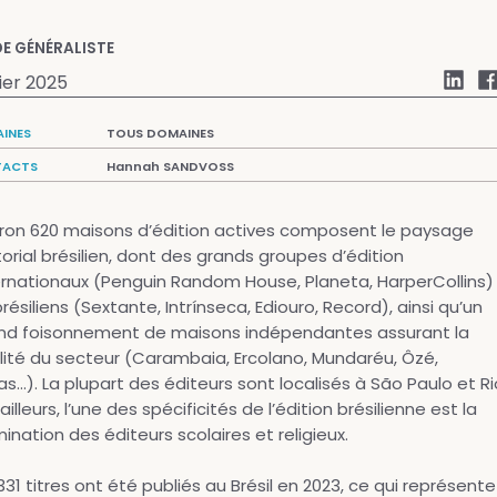
E GÉNÉRALISTE
ier 2025
INES
TOUS DOMAINES
ACTS
Hannah SANDVOSS
iron 620 maisons d’édition actives composent le paysage
torial brésilien, dont des grands groupes d’édition
ernationaux (Penguin Random House, Planeta, HarperCollins)
résiliens (Sextante, Intrínseca, Ediouro, Record), ainsi qu’un
nd foisonnement de maisons indépendantes assurant la
alité du secteur (Carambaia, Ercolano, Mundaréu, Ôzé,
las…). La plupart des éditeurs sont localisés à São Paulo et Ri
ailleurs, l’une des spécificités de l’édition brésilienne est la
ination des éditeurs scolaires et religieux.
331 titres ont été publiés au Brésil en 2023, ce qui représente