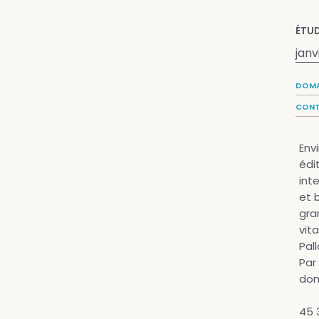
ÉTUD
janv
DOMA
CONT
Env
édi
int
et b
gra
vit
Pal
Par 
dom
45 