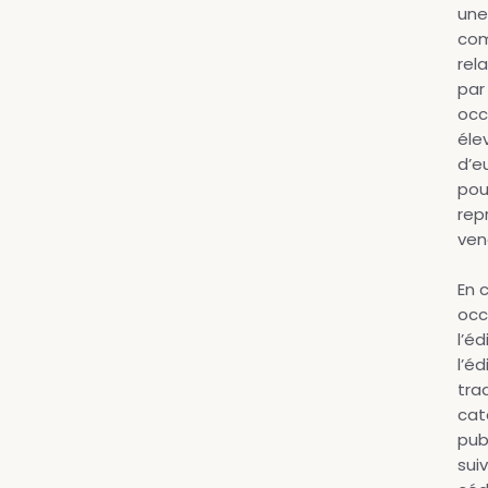
une
com
rel
par
occu
élev
d’e
pou
rep
ven
En 
occ
l’éd
l’éd
tra
cat
publ
suiv