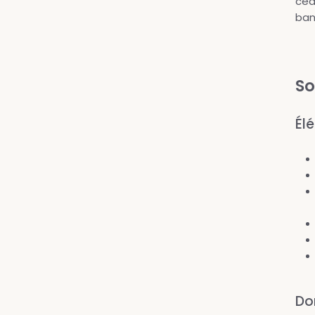
céd
ban
So
Él
Do