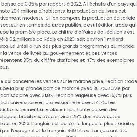
 baisse de 0,85% par rapport à 2022. À l’échelle d’un pays qui
pte 204 millions d’habitants, la production de livres est
ativement modeste. Si l’on compare la production éditoriale
 secteur en termes de titres publiés, c’est l’édition trade qui
pe la première place. Le chiffre d’affaires de l’édition s’est
é à 6,2 milliards de Réals en 2023, soit environ 1 milliard
uros. Le Brésil a l’un des plus grands programmes au monde
r la vente de livres au gouvernement et ces ventes
résentent 35% du chiffre d’affaires et 47% des exemplaires
dus.
ce qui concerne les ventes sur le marché privé, l’édition trad
upe la plus grande part de marché avec 36,7%, suivie par
ition scolaire avec 31,8%, l’édition religieuse avec 16,7% puis
ition universitaire et professionnelle avec 14,7%. Les
ductions tiennent une place importante au sein des
alogues brésiliens, avec environ 25% des nouveautés
iées en 2023. L’anglais est de loin la langue la plus traduite,
i par l’espagnol et le français. 369 titres français ont été