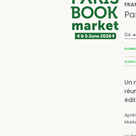
FRA
Pa
04
DOMAI
CONT
Un 
réu
édi
Après
Marke
Le Pa