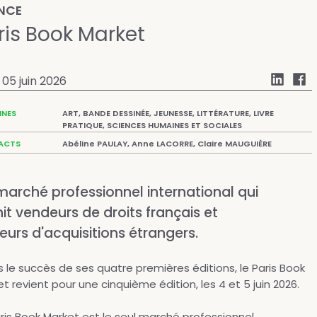
NCE
ris Book Market
05 juin 2026
NES
ART, BANDE DESSINÉE, JEUNESSE, LITTÉRATURE, LIVRE
PRATIQUE, SCIENCES HUMAINES ET SOCIALES
ACTS
Abéline PAULAY, Anne LACORRE, Claire MAUGUIÈRE
marché professionnel international
qui
nit
vendeurs de droits français
et
teurs
d'acquisitions étrangers.
 le succès de ses quatre premières éditions, le Paris Book
t revient pour une cinquième édition, les 4 et 5 juin 2026.
ris Book Market est le seul marché professionnel