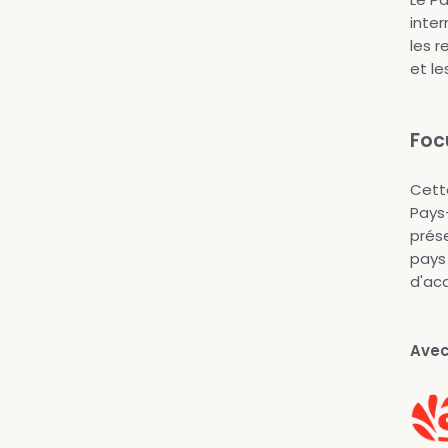
inter
les 
et le
Foc
Cette
Pays-
prése
pays 
d'acq
Avec