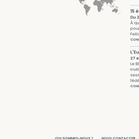
15 
Du 2
À qu
pour
Fell
COMP
L'E
27 e
Le B
invi
sess
fédé
COMP
QUI SOMMES-NOUS ?
NOUS CONTACTER