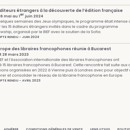
éditeurs étrangers à la découverte de l’édition française
er
6 mai au 1
juin 2024
elques semaines des Jeux olympiques, le programme était intense 
 les 15 éditeurs étrangers invités dans le cadre du programme
owship, organisé par le BIEF avec le soutien de la Sofia.
TE RENDU - JUIN 2024
urope des libraires francophones réunie à Bucarest
t 28 mars 2023
IEF et l’Association internationale des libraires francophones ont
té 15 libraires francophones à Bucarest. Cette rencontre fait suite aux
ions organisées en 2022 à Vienne puis à Londres avec pour objectif
rer et consolider le réseau de la librairie francophone en Europe.
TE RENDU - AVRIL 2023
ADHÉRER
CONDITIONS GÉNÉRALES DE VENTE
LIENS UTILES
POLITI