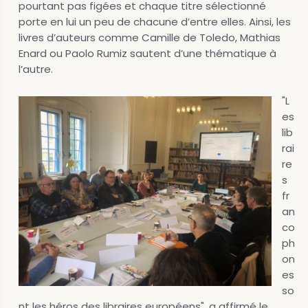
pourtant pas figées et chaque titre sélectionné
porte en lui un peu de chacune d’entre elles. Ainsi, les
livres d’auteurs comme Camille de Toledo, Mathias
Enard ou Paolo Rumiz sautent d’une thématique à
l’autre.
"L
es
lib
rai
re
s
fr
an
co
ph
on
es
so
nt les héros des libraires européens", a affirmé le