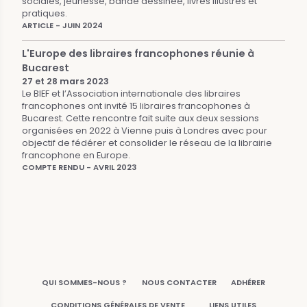
sociales, jeunesse, bande dessinée, livres illustrés et
pratiques.
ARTICLE - JUIN 2024
L'Europe des libraires francophones réunie à
Bucarest
27 et 28 mars 2023
Le BIEF et l’Association internationale des libraires
francophones ont invité 15 libraires francophones à
Bucarest. Cette rencontre fait suite aux deux sessions
organisées en 2022 à Vienne puis à Londres avec pour
objectif de fédérer et consolider le réseau de la librairie
francophone en Europe.
COMPTE RENDU - AVRIL 2023
QUI SOMMES-NOUS ?
NOUS CONTACTER
ADHÉRER
CONDITIONS GÉNÉRALES DE VENTE
LIENS UTILES