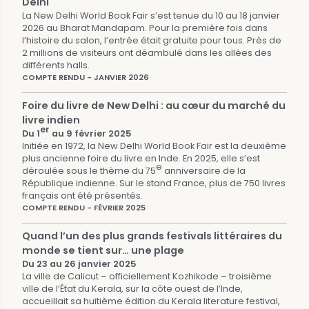
Delhi
La New Delhi World Book Fair s’est tenue du 10 au 18 janvier
2026 au Bharat Mandapam. Pour la première fois dans
l’histoire du salon, l’entrée était gratuite pour tous. Près de
2 millions de visiteurs ont déambulé dans les allées des
différents halls.
COMPTE RENDU - JANVIER 2026
Foire du livre de New Delhi : au cœur du marché du
livre indien
er
Du 1
au 9 février 2025
Initiée en 1972, la New Delhi World Book Fair est la deuxième
plus ancienne foire du livre en Inde. En 2025, elle s’est
e
déroulée sous le thème du 75
anniversaire de la
République indienne. Sur le stand France, plus de 750 livres
français ont été présentés.
COMPTE RENDU - FÉVRIER 2025
Quand l’un des plus grands festivals littéraires du
monde se tient sur… une plage
Du 23 au 26 janvier 2025
La ville de Calicut – officiellement Kozhikode – troisième
ville de l’État du Kerala, sur la côte ouest de l’Inde,
accueillait sa huitième édition du Kerala literature festival,