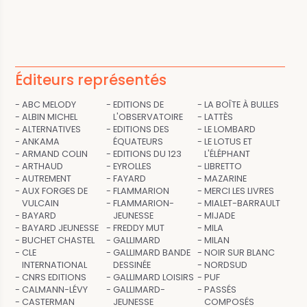
Éditeurs représentés
ABC MELODY
EDITIONS DE
LA BOÎTE À BULLES
ALBIN MICHEL
L'OBSERVATOIRE
LATTÈS
ALTERNATIVES
EDITIONS DES
LE LOMBARD
ANKAMA
ÉQUATEURS
LE LOTUS ET
ARMAND COLIN
EDITIONS DU 123
L'ÉLÉPHANT
ARTHAUD
EYROLLES
LIBRETTO
AUTREMENT
FAYARD
MAZARINE
AUX FORGES DE
FLAMMARION
MERCI LES LIVRES
VULCAIN
FLAMMARION-
MIALET-BARRAULT
BAYARD
JEUNESSE
MIJADE
BAYARD JEUNESSE
FREDDY MUT
MILA
BUCHET CHASTEL
GALLIMARD
MILAN
CLE
GALLIMARD BANDE
NOIR SUR BLANC
INTERNATIONAL
DESSINÉE
NORDSUD
CNRS EDITIONS
GALLIMARD LOISIRS
PUF
CALMANN-LÉVY
GALLIMARD-
PASSÉS
CASTERMAN
JEUNESSE
COMPOSÉS