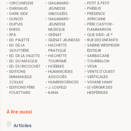
CIRCONFLEXE
GALLIMARD-
PETIT À PETIT
DARGAUD
JEUNESSE
PHÉBUS
DARK SIDE
GIBOULÉES
PRÉSENCE
DUNOD
GALLIMARD-
AFRICAINE
DUPUIS
JEUNESSE
PÈRE CASTOR-
EHESS
MUSIQUE
FLAMMARION
EPA
GLÉNAT
QUE SAIS-JE ?
ED. PALETTE
GLÉNAT JEUNESSE
RUE DES ENFANTS
ED. DE LA
HACHETTE
SABINE WESPIESER
GOUTTIÈRE
PRATIQUE
ÉDITEUR
ED. DE LA VILLETTE
HACHETTE
SARBACANE
ED. DU MASQUE
TOURISME
TOURBILLON
ED. DU RICOCHET
HOËBEKE
VEGA
EDITIONS
HUMANOÏDES
VENTS D'OUEST
EMMANUELLE
ASSOCIÉS
VERTICALES
COLLAS
HUMENSCIENCES
VIVIANE HAMY
EDITIONS PÈRE
J. LOSFELD
LE VERGER DES
FOUETTARD
KANA
HESPÉRIDES
À lire aussi
Articles