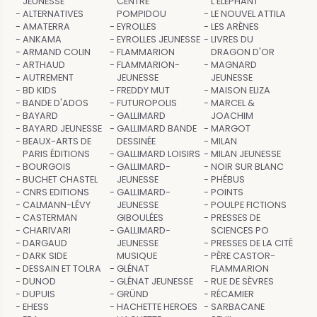
JEUNESSE
CENTRE
L'ÉLÉPHANT
ALTERNATIVES
POMPIDOU
LE NOUVEL ATTILA
AMATERRA
EYROLLES
LES ARÈNES
ANKAMA
EYROLLES JEUNESSE
LIVRES DU
ARMAND COLIN
FLAMMARION
DRAGON D'OR
ARTHAUD
FLAMMARION-
MAGNARD
AUTREMENT
JEUNESSE
JEUNESSE
BD KIDS
FREDDY MUT
MAISON ELIZA
BANDE D'ADOS
FUTUROPOLIS
MARCEL &
BAYARD
GALLIMARD
JOACHIM
BAYARD JEUNESSE
GALLIMARD BANDE
MARGOT
BEAUX-ARTS DE
DESSINÉE
MILAN
PARIS ÉDITIONS
GALLIMARD LOISIRS
MILAN JEUNESSE
BOURGOIS
GALLIMARD-
NOIR SUR BLANC
BUCHET CHASTEL
JEUNESSE
PHÉBUS
CNRS EDITIONS
GALLIMARD-
POINTS
CALMANN-LÉVY
JEUNESSE
POULPE FICTIONS
CASTERMAN
GIBOULÉES
PRESSES DE
CHARIVARI
GALLIMARD-
SCIENCES PO
DARGAUD
JEUNESSE
PRESSES DE LA CITÉ
DARK SIDE
MUSIQUE
PÈRE CASTOR-
DESSAIN ET TOLRA
GLÉNAT
FLAMMARION
DUNOD
GLÉNAT JEUNESSE
RUE DE SÈVRES
DUPUIS
GRÜND
RÉCAMIER
EHESS
HACHETTE HEROES
SARBACANE