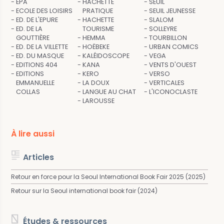
EPA
HACHETTE
SEUIL
ECOLE DES LOISIRS
PRATIQUE
SEUIL JEUNESSE
ED. DE L'EPURE
HACHETTE
SLALOM
ED. DE LA
TOURISME
SOLLEYRE
GOUTTIÈRE
HEMMA
TOURBILLON
ED. DE LA VILLETTE
HOËBEKE
URBAN COMICS
ED. DU MASQUE
KALÉIDOSCOPE
VEGA
EDITIONS 404
KANA
VENTS D'OUEST
EDITIONS
KERO
VERSO
EMMANUELLE
LA DOUX
VERTICALES
COLLAS
LANGUE AU CHAT
L'ICONOCLASTE
LAROUSSE
À lire aussi
Articles
Retour en force pour la Seoul International Book Fair 2025 (2025)
Retour sur la Seoul international book fair (2024)
Études & ressources