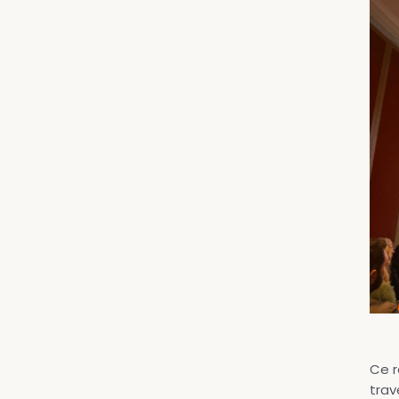
Ce r
trav