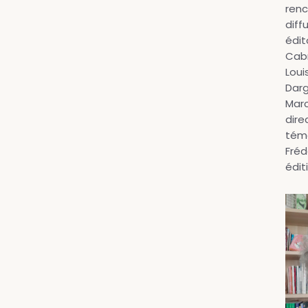
renc
diff
édit
Cabr
Loui
Darg
Marc
dire
témo
Fréd
édit