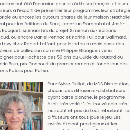
ontres ont été l’occasion pour les éditeurs français et leurs
useurs à l’export de présenter leur programme, leur stratégi
oriale ou encore les auteurs phares de leur maison : Nathalie
ol pour les éditions du Seuil, Jean-Luc Fromental et José-
s Bocquet, scénaristes du projet Simenon aux éditions
aud, ou encore Daniel Pennac et Karine Tuil pour Gallimard,
 Levy chez Robert Laffont pour Interforum mais aussi des
cteurs de collection comme Philippe Gloaguen venu
igner pour Hachette des 50 ans du Guide du routard ou
éric Brun, prix Goncourt du premier roman et fondateur des
ions Poésis pour Pollen.
Pour Sylvie Guillot, de MDS Distribution,
chacun des diffuseurs-distributeurs
ayant carte blanche, le programme
était très varié : "J’ai trouvé cela très
instructif et pas du tout rébarbatif. Le
diffuseurs ont tous joué le jeu. Les
invités étaient prestigieux et les