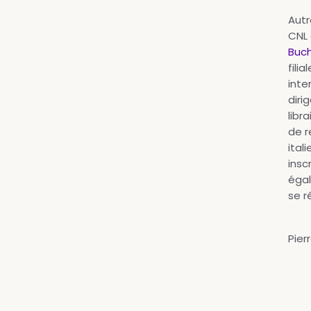
Autr
CNL e
Buch
filia
inte
diri
libr
de r
ital
insc
égal
se r
Pier