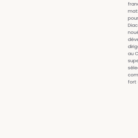
fran
mati
pour
Diac
noué
déve
diri
au C
sup
séle
comm
fort