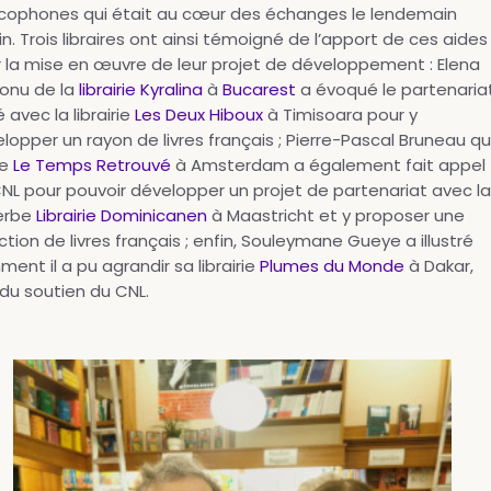
cophones qui était au cœur des échanges le lendemain
n. Trois libraires ont ainsi témoigné de l’apport de ces aides
 la mise en œuvre de leur projet de développement : Elena
onu de la
librairie Kyralina
à
Bucarest
a évoqué le partenaria
 avec la librairie
Les Deux Hiboux
à Timisoara pour y
lopper un rayon de livres français ; Pierre-Pascal Bruneau qu
ge
Le Temps Retrouvé
à Amsterdam a également fait appel
NL pour pouvoir développer un projet de partenariat avec la
erbe
Librairie Dominicanen
à Maastricht et y proposer une
ction de livres français ; enfin, Souleymane Gueye a illustré
ent il a pu agrandir sa librairie
Plumes du Monde
à Dakar,
 du soutien du CNL.