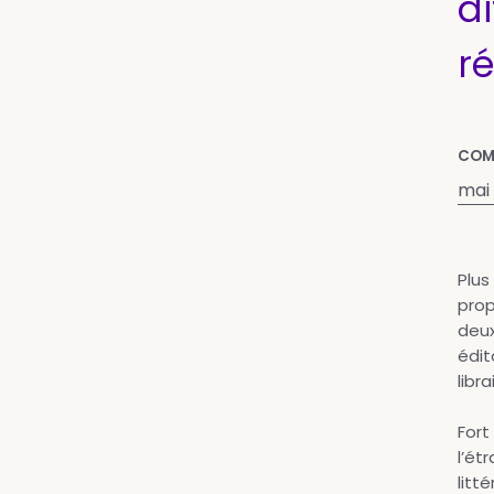
di
r
COM
mai
Plus
prop
deux
édit
libr
Fort
l’ét
litt