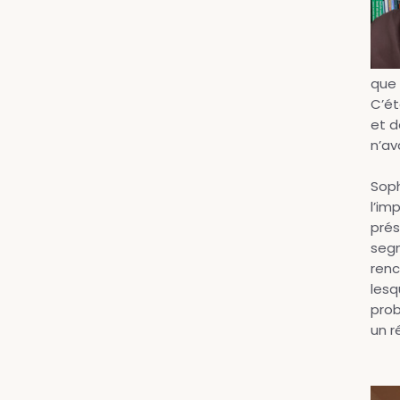
que 
C’ét
et d
n’av
Soph
l’im
prés
segm
renc
lesq
prob
un r