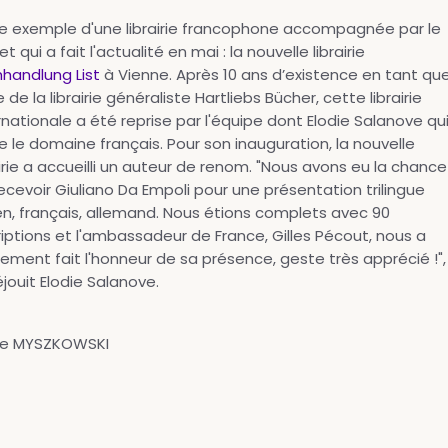
e exemple d'une librairie francophone accompagnée par le
t qui a fait l'actualité en mai : la nouvelle librairie
handlung List
à Vienne. Après 10 ans d’existence en tant qu
le de la librairie généraliste Hartliebs Bücher, cette librairie
rnationale a été reprise par l'équipe dont Elodie Salanove qu
ge le domaine français. Pour son inauguration, la nouvelle
airie a accueilli un auteur de renom. "Nous avons eu la chance
ecevoir Giuliano Da Empoli pour une présentation trilingue
ien, français, allemand. Nous étions complets avec 90
riptions et l'ambassadeur de France, Gilles Pécout, nous a
ement fait l'honneur de sa présence, geste très apprécié !",
éjouit Elodie Salanove.
re MYSZKOWSKI