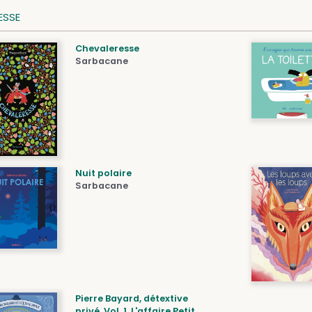
ESSE
Chevaleresse
Sarbacane
Nuit polaire
Sarbacane
Pierre Bayard, détextive
privé. Vol. 1. L'affaire Petit