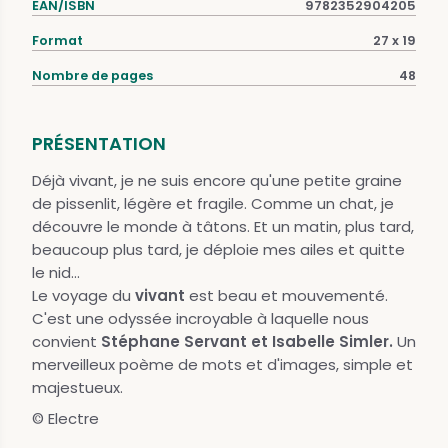
EAN/ISBN
9782352904205
Format
27 x 19
Nombre de pages
48
PRÉSENTATION
Déjà vivant, je ne suis encore qu'une petite graine
de pissenlit, légère et fragile. Comme un chat, je
découvre le monde à tâtons. Et un matin, plus tard,
beaucoup plus tard, je déploie mes ailes et quitte
le nid...
Le voyage du
vivant
est beau et mouvementé.
C'est une odyssée incroyable à laquelle nous
convient
Stéphane Servant et Isabelle Simler.
Un
merveilleux poème de mots et d'images, simple et
majestueux.
© Electre