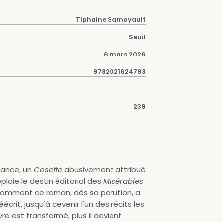
Tiphaine Samoyault
Seuil
6 mars 2026
9782021624793
239
nfance, un
Cosette
abusivement attribué
loie le destin éditorial des
Misérables
e comment ce roman, dès sa parution, a
éécrit, jusqu'à devenir l'un des récits les
vre est transformé, plus il devient