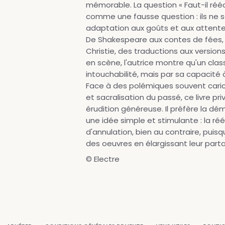
mémorable. La question « Faut-il réécr
comme une fausse question : ils ne s
adaptation aux goûts et aux attent
De Shakespeare aux contes de fées,
Christie, des traductions aux version
en scène, l'autrice montre qu'un clas
intouchabilité, mais par sa capacité à
Face à des polémiques souvent cari
et sacralisation du passé, ce livre pri
érudition généreuse. Il préfère la dém
une idée simple et stimulante : la ré
d'annulation, bien au contraire, puisqu
des oeuvres en élargissant leur part
© Electre