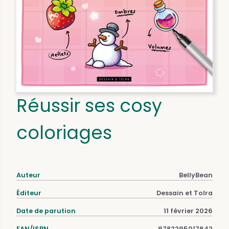
Réussir ses cosy
coloriages
Auteur
BellyBean
Éditeur
Dessain et Tolra
Date de parution
11 février 2026
EAN/ISBN
9782295017642