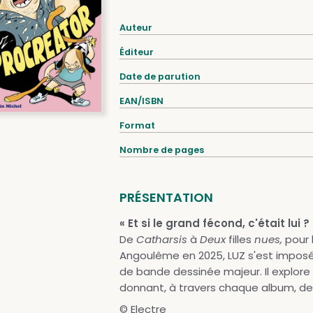
Auteur
Éditeur
Date de parution
EAN/ISBN
Format
Nombre de pages
PRÉSENTATION
« Et si le grand fécond, c'était lui ? 
De
Catharsis
à
Deux
filles
nues,
pour 
Angoulême en 2025, LUZ s'est impos
de bande dessinée majeur. Il explore 
donnant, à travers chaque album, des 
© Electre