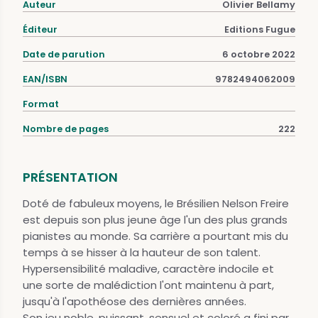
Auteur
Olivier Bellamy
Éditeur
Editions Fugue
Date de parution
6 octobre 2022
EAN/ISBN
9782494062009
Format
Nombre de pages
222
PRÉSENTATION
Doté de fabuleux moyens, le Brésilien Nelson Freire
est depuis son plus jeune âge l'un des plus grands
pianistes au monde. Sa carrière a pourtant mis du
temps à se hisser à la hauteur de son talent.
Hypersensibilité maladive, caractère indocile et
une sorte de malédiction l'ont maintenu à part,
jusqu'à l'apothéose des dernières années.
Son jeu noble, puissant, sensuel et coloré a fini par