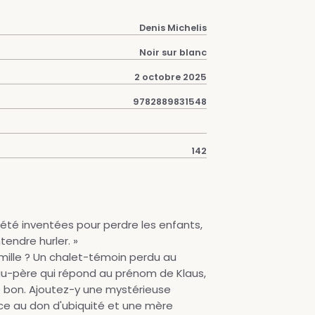
Denis Michelis
Noir sur blanc
2 octobre 2025
9782889831548
142
t été inventées pour perdre les enfants,
endre hurler. »
amille ? Un chalet-témoin perdu au
eau-père qui répond au prénom de Klaus,
 bon. Ajoutez-y une mystérieuse
ice au don d'ubiquité et une mère