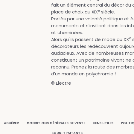
fait un élément central du décor du c
e
place de choix au XIX
siècle.
Portés par une volonté politique et 
monuments et s'invitent dans les int
et cheminées.
e
Alors qu'ils passent de mode au XX
s
décorateurs les redécouvrent aujourd
audacieux. Avec de nombreuses marbri
constituent un patrimoine vivant ne 
reconnu. Prenez la route des marbres
d'un monde en polychromie !
© Electre
ADHÉRER
CONDITIONS GÉNÉRALES DE VENTE
LIENS UTILES
POLITI
SOUS-TRAITANTS