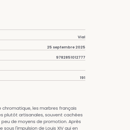
Vial
25 septembre 2025
9782851012777
191
e chromatique, les marbres français
es plutôt artisanales, souvent cachées
e peu de moyens de promotion. Après
e sous l'impulsion de Louis XIV qui en