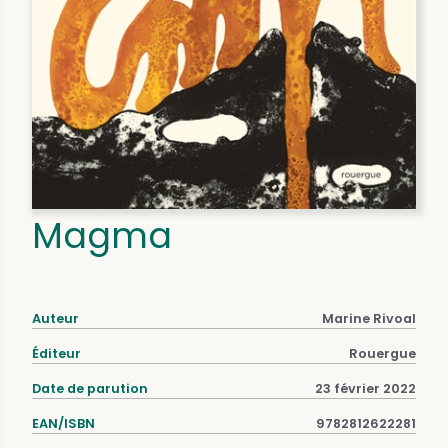
Magma
Auteur
Marine Rivoal
Éditeur
Rouergue
Date de parution
23 février 2022
EAN/ISBN
9782812622281