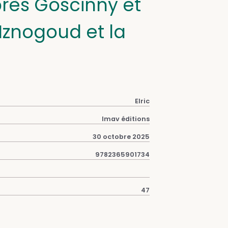
rès Goscinny et
 Iznogoud et la
Elric
Imav éditions
30 octobre 2025
9782365901734
47