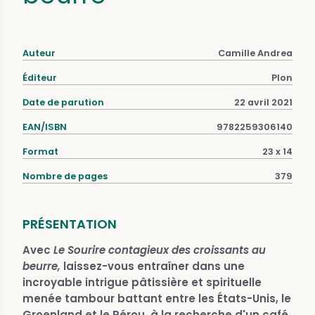
Auteur
Camille Andrea
Éditeur
Plon
Date de parution
22 avril 2021
EAN/ISBN
9782259306140
Format
23 x 14
Nombre de pages
379
PRÉSENTATION
Avec
Le Sourire contagieux des croissants au
beurre,
laissez-vous entraîner dans une
incroyable intrigue pâtissière et spirituelle
menée tambour battant entre les États-Unis, le
Groenland et le Pérou, à la recherche d'un café