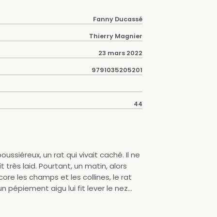
Fanny Ducassé
Thierry Magnier
23 mars 2022
9791035205201
44
poussiéreux, un rat qui vivait caché. Il ne
 très laid. Pourtant, un matin, alors
re les champs et les collines, le rat
n pépiement aigu lui fit lever le nez...