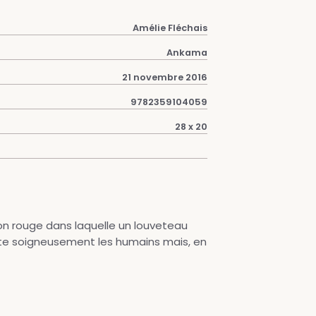
Amélie Fléchais
Ankama
21 novembre 2016
9782359104059
28 x 20
on rouge dans laquelle un louveteau
vite soigneusement les humains mais, en