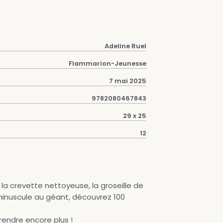
Adeline Ruel
Flammarion-Jeunesse
7 mai 2025
9782080467843
29 x 25
12
 la crevette nettoyeuse, la groseille de
 minuscule au géant, découvrez 100
rendre encore plus !