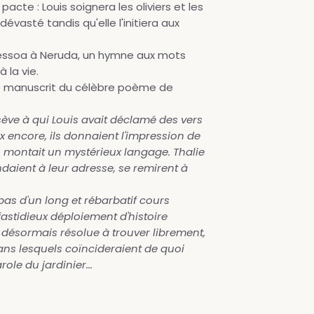
acte : Louis soignera les oliviers et les
évasté tandis qu'elle l'initiera aux
essoa à Neruda, un hymne aux mots
 la vie.
le manuscrit du célèbre poème de
 sève à qui Louis avait déclamé des vers
x encore, ils donnaient l'impression de
cs montait un mystérieux langage. Thalie
ndaient à leur adresse, se remirent à
pas d'un long et rébarbatif cours
fastidieux déploiement d'histoire
tait désormais résolue à trouver librement,
ans lesquels coïncideraient de quoi
role du jardinier...