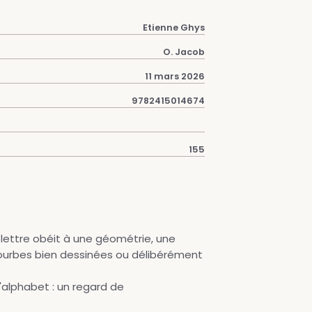
Etienne Ghys
O. Jacob
11 mars 2026
9782415014674
155
 lettre obéit à une géométrie, une
courbes bien dessinées ou délibérément
l'alphabet : un regard de