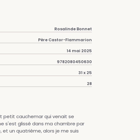
Rosalinde Bonnet
Père Castor-Flammarion
14 mai 2025
9782080450630
31 x 25
28
out petit cauchemar qui venait se
ème s'est glissé dans ma chambre par
e, et un quatrième, alors je me suis