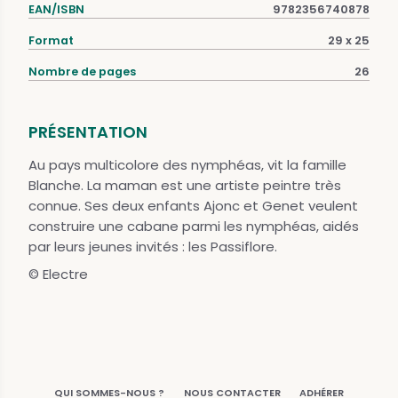
EAN/ISBN
9782356740878
Format
29 x 25
Nombre de pages
26
PRÉSENTATION
Au pays multicolore des nymphéas, vit la famille
Blanche. La maman est une artiste peintre très
connue. Ses deux enfants Ajonc et Genet veulent
construire une cabane parmi les nymphéas, aidés
par leurs jeunes invités : les Passiflore.
© Electre
QUI SOMMES-NOUS ?
NOUS CONTACTER
ADHÉRER