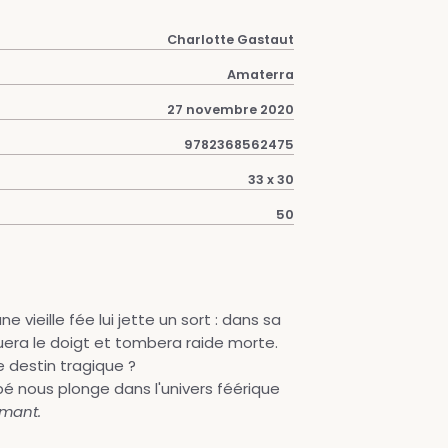
Charlotte Gastaut
Amaterra
27 novembre 2020
9782368562475
33 x 30
50
 vieille fée lui jette un sort : dans sa
iquera le doigt et tombera raide morte.
e destin tragique ?
é nous plonge dans l'univers féérique
rmant.