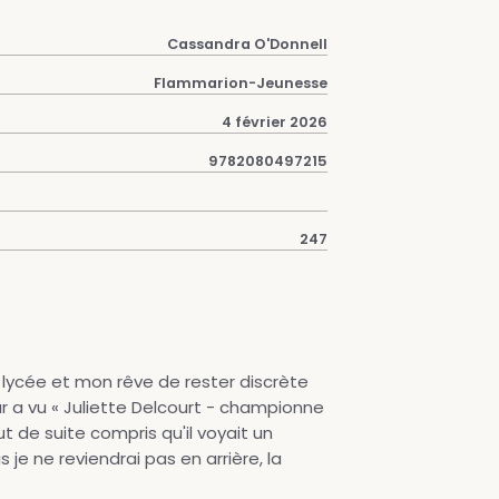
Cassandra O'Donnell
Flammarion-Jeunesse
4 février 2026
9782080497215
247
ycée et mon rêve de rester discrète
ur a vu « Juliette Delcourt - championne
ut de suite compris qu'il voyait un
 je ne reviendrai pas en arrière, la