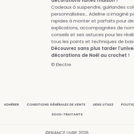
décorations faites maison ?
Cadeaux à suspendre, guirlandes col
personnalisées... Adeline a imaginé p
rapides à monter et parfaits pour des
explications, accompagnées de nom
conseils et ses astuces pour les réa
tous les points et techniques de bas
Découvrez sans plus tarder l'unive
décorations de Noël au crochet !
© Electre
ADHÉRER
CONDITIONS GÉNÉRALES DE VENTE
LIENS UTILES
POLITI
SOUS-TRAITANTS
©FRANCE LIVRE
2026