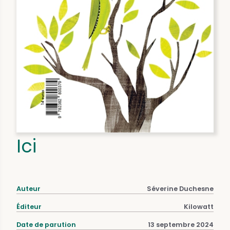
Ici
Auteur
Séverine Duchesne
Éditeur
Kilowatt
Date de parution
13 septembre 2024