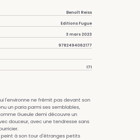
Benoît Reiss
Editions Fugue
3 mars 2023
9782494062177
171
i l'environne ne frémit pas devant son
venu un paria parmi ses semblables,
on nomme Gueule demi découvre un
 avec douceur, avec une tendresse sans
urricier.
i peint à son tour d'étranges petits