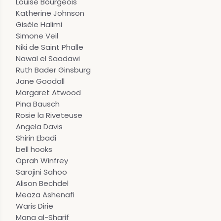
Louise Bourgeois
Katherine Johnson
Gisèle Halimi
Simone Veil
Niki de Saint Phalle
Nawal el Saadawi
Ruth Bader Ginsburg
Jane Goodall
Margaret Atwood
Pina Bausch
Rosie la Riveteuse
Angela Davis
Shirin Ebadi
bell hooks
Oprah Winfrey
Sarojini Sahoo
Alison Bechdel
Meaza Ashenafi
Waris Dirie
Mana al-Sharif