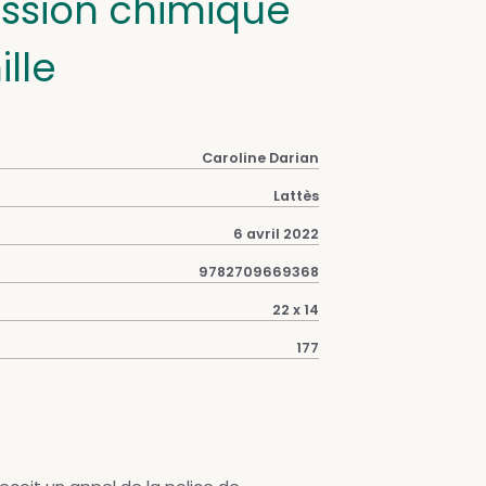
ssion chimique
lle
Caroline Darian
Lattès
6 avril 2022
9782709669368
22 x 14
177