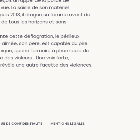
eçoit un appel de la police de
vue. La saisie de son matériel
epuis 2013, il drogue sa femme avant de
, de tous les horizons et sans
e cette déflagration, le périlleux
 aimée, son père, est capable du pire.
himique, quand l'armoire à pharmacie du
des violeurs... Une voix forte,
révèle une autre facette des violences
QUE DE CONFIDENTIALITÉ
MENTIONS LÉGALES