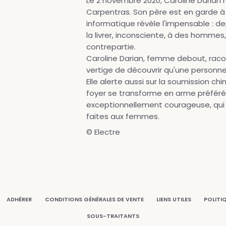
Le 2 novembre 2020, Caroline Darian r
Carpentras. Son père est en garde à 
informatique révèle l'impensable : d
la livrer, inconsciente, à des hommes
contrepartie.
Caroline Darian, femme debout, racont
vertige de découvrir qu'une personne
Elle alerte aussi sur la soumission c
foyer se transforme en arme préférée 
exceptionnellement courageuse, qui 
faites aux femmes.
© Electre
ADHÉRER
CONDITIONS GÉNÉRALES DE VENTE
LIENS UTILES
POLITI
SOUS-TRAITANTS