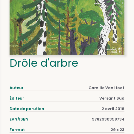
Drôle d'arbre
Auteur
Camille Van Hoof
Éditeur
Versant Sud
Date de parution
2 avril 2016
EAN/ISBN
9782930358734
Format
29 x 23