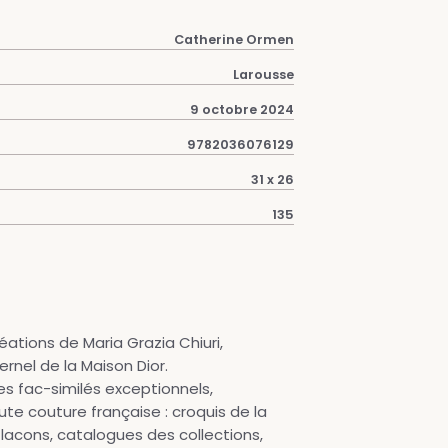
Catherine Ormen
Larousse
9 octobre 2024
9782036076129
31 x 26
135
ations de Maria Grazia Chiuri,
rnel de la Maison Dior.
des fac-similés exceptionnels,
ute couture française : croquis de la
flacons, catalogues des collections,