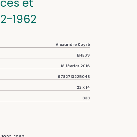
ces et
22-1962
Alexandre Koyré
EHESS
18 février 2016
9782713225048
22 x 14
333