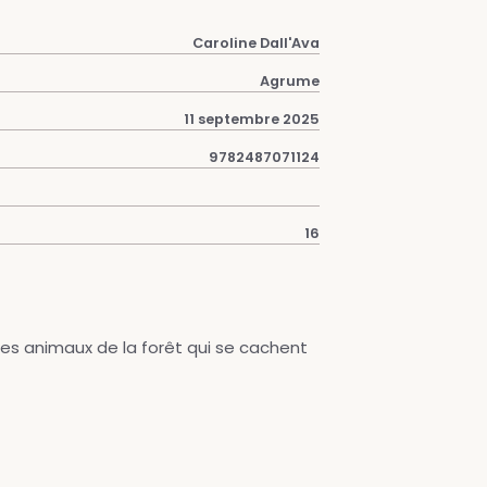
Caroline Dall'Ava
Agrume
11 septembre 2025
9782487071124
16
les animaux de la forêt qui se cachent