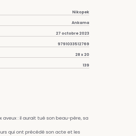
Nikopek
Ankama
27 octobre 2023
9791033512769
28 x 20
139
 aveux : il aurait tué son beau-père, sa
ours qui ont précédé son acte et les